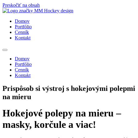
Preskočiť na obsah
Domov
Portfólio
Cenník
Kontakt
Domov
Portfólio
Cenník
Kontakt
Prispôsob si výstroj s hokejovými polepmi
na mieru
Hokejové polepy na mieru –
masky, korčule a viac!