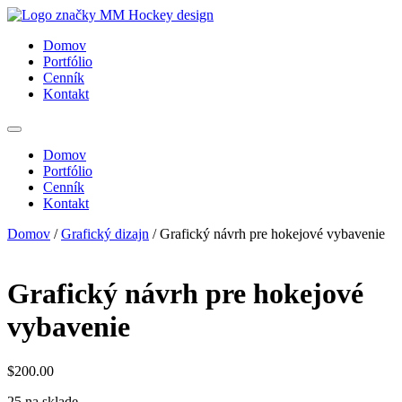
Preskočiť
na
Domov
obsah
Portfólio
Cenník
Kontakt
Domov
Portfólio
Cenník
Kontakt
Domov
/
Grafický dizajn
/ Grafický návrh pre hokejové vybavenie
Grafický návrh pre hokejové
vybavenie
$
200.00
25 na sklade