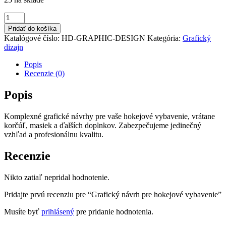
množstvo
Grafický
Pridať do košíka
návrh
Katalógové číslo:
HD-GRAPHIC-DESIGN
Kategória:
Grafický
pre
dizajn
hokejové
vybavenie
Popis
Recenzie (0)
Popis
Komplexné grafické návrhy pre vaše hokejové vybavenie, vrátane
korčúľ, masiek a ďalších doplnkov. Zabezpečujeme jedinečný
vzhľad a profesionálnu kvalitu.
Recenzie
Nikto zatiaľ nepridal hodnotenie.
Pridajte prvú recenziu pre “Grafický návrh pre hokejové vybavenie”
Musíte byť
prihlásený
pre pridanie hodnotenia.